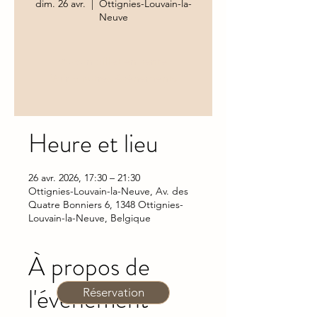
dim. 26 avr.
  |  
Ottignies-Louvain-la-
Neuve
Aucun billet en vente
Voir d'autres événements
Heure et lieu
26 avr. 2026, 17:30 – 21:30
Ottignies-Louvain-la-Neuve, Av. des
Quatre Bonniers 6, 1348 Ottignies-
Louvain-la-Neuve, Belgique
À propos de
l'événement
Réservation