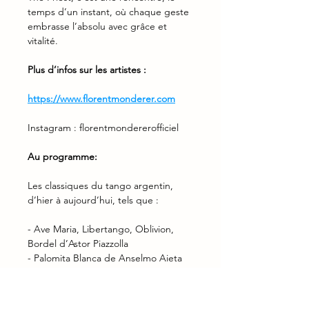
temps d’un instant, où chaque geste 
embrasse l’absolu avec grâce et 
vitalité.
Plus d’infos sur les artistes :
https://www.florentmonderer.com
Instagram : florentmondererofficiel
Au programme:
Les classiques du tango argentin, 
d’hier à aujourd’hui, tels que :
- Ave Maria, Libertango, Oblivion, 
Bordel d’Astor Piazzolla
- Palomita Blanca de Anselmo Aieta
- El Choclo de Angel Villoldo
- Malena de Lucio Demare
- Por una cabeza de Carlos Gardel