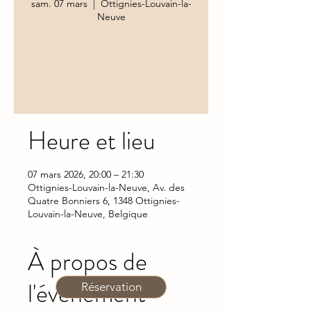
sam. 07 mars
  |  
Ottignies-Louvain-la-
Neuve
Aucun billet en vente
Voir d'autres événements
Heure et lieu
07 mars 2026, 20:00 – 21:30
Ottignies-Louvain-la-Neuve, Av. des
Quatre Bonniers 6, 1348 Ottignies-
Louvain-la-Neuve, Belgique
À propos de
l'événement
Réservation