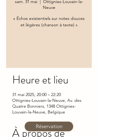
sam. 31 mai
  |  
Ottignies-Louvain-la-
Neuve
« Échos existentiels sur notes douces
et légères (chanson à texte) »
Aucun billet en vente
Voir d'autres événements
Heure et lieu
31 mai 2025, 20:00 – 22:20
Ottignies-Louvain-la-Neuve, Av. des
Quatre Bonniers, 1348 Ottignies-
Louvain-la-Neuve, Belgique
Réservation
À propos de